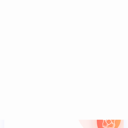
الإبداع
التركيز على الأهداف في الحصول على أعلى نتائج
بحلول مبتكرة وفريدة من نوعها لخلق تأثير يبقى في
النفوس
التعاون