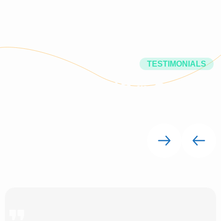
TESTIMONIALS
y
a
S
s
t
n
e
i
l
C
r
u
O
t
a
h
W
لقد ساعدتنا شركة Digit Soutions على
تحقيق نمو كبير من خلال خبرتهم في