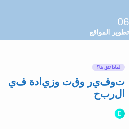
تطوير المواقع
لماذا تثق بنا؟
ت
و
ف
ي
ر
و
ق
ت
و
ز
ي
ا
د
ة
ف
ي
ا
ل
ر
ب
ح
خبرة لا تقل عن 10 سنوات
تمتلك شركة Digit Solutions خبرة واسعة في السويق
الإلكتروني بأشكاله المختلفة بواسطة فريق عمل متخصص ومبدع