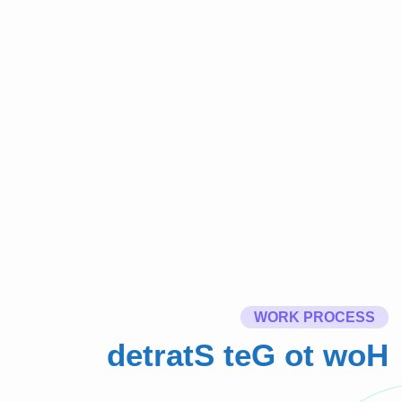
WORK PROCESS
d
e
t
r
a
t
S
t
e
G
o
t
w
o
H