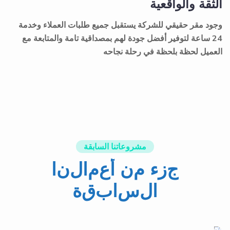
العميل لحظة بلحظة في رحلة نجاحه
مشروعاتنا السابقة
ج
ز
ء
م
ن
أ
ع
م
ا
ل
ن
ا
ا
ل
س
ا
ب
ق
ة
Services
Client
Search Engine
Verona Style
Optimization
Year
2021