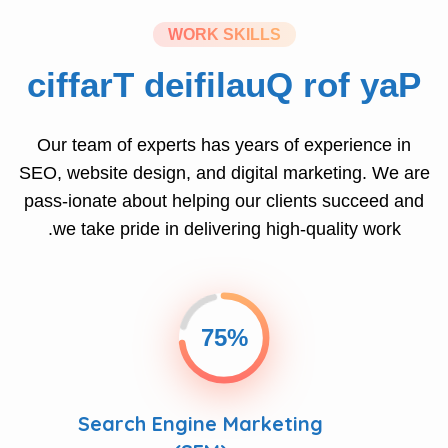
c
i
f
f
a
r
T
d
e
i
f
i
l
a
u
Q
r
o
f
y
a
P
Our team of experts has years of experience in
SEO, website design, and digital marketing. We are
pass-ionate about helping our clients succeed and
we take pride in delivering high-quality work.
75%
Search Engine Marketing
(SEM)