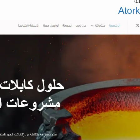
03
Atork